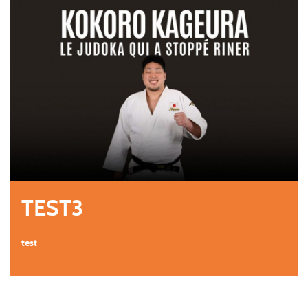
TEST3
test